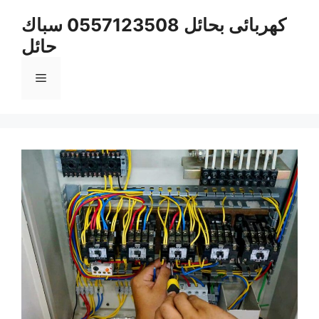
نتقل
كهربائى بحائل 0557123508 سباك
لى
حائل
لمحتوى
القائمة